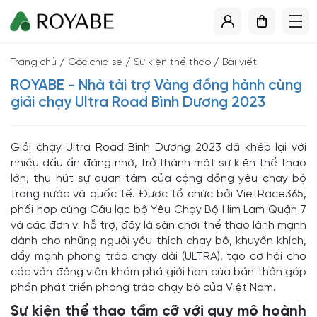
/
/
/
Trang chủ
Góc chia sẽ
Sự kiện thể thao
Bài viết
ROYABE - Nhà tài trợ Vàng đồng hành cùng
giải chạy Ultra Road Bình Dương 2023
Giải chạy Ultra Road Bình Dương 2023 đã khép lại với
nhiều dấu ấn đáng nhớ, trở thành một sự kiện thể thao
lớn, thu hút sự quan tâm của cộng đồng yêu chạy bộ
trong nước và quốc tế. Được tổ chức bởi VietRace365,
phối hợp cùng Câu lạc bộ Yêu Chạy Bộ Him Lam Quận 7
và các đơn vị hỗ trợ, đây là sân chơi thể thao lành mạnh
dành cho những người yêu thích chạy bộ, khuyến khích,
đẩy mạnh phong trào chạy dài (ULTRA), tạo cơ hội cho
các vận động viên khám phá giới hạn của bản thân góp
phần phát triển phong trào chạy bộ của Việt Nam.
Sự kiện thể thao tầm cỡ với quy mô hoành