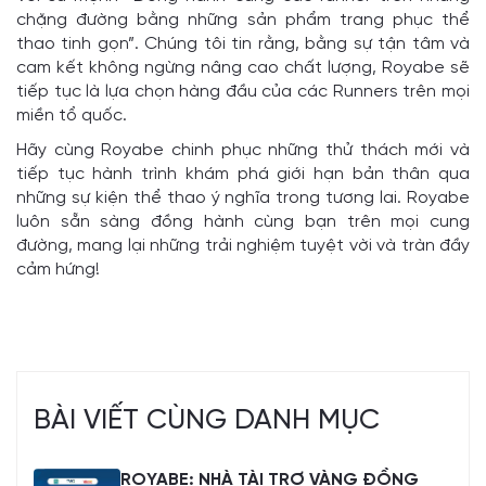
chặng đường bằng những sản phẩm trang phục thể
thao tinh gọn”. Chúng tôi tin rằng, bằng sự tận tâm và
cam kết không ngừng nâng cao chất lượng, Royabe sẽ
tiếp tục là lựa chọn hàng đầu của các Runners trên mọi
miền tổ quốc.
Hãy cùng Royabe chinh phục những thử thách mới và
tiếp tục hành trình khám phá giới hạn bản thân qua
những sự kiện thể thao ý nghĩa trong tương lai. Royabe
luôn sẵn sàng đồng hành cùng bạn trên mọi cung
đường, mang lại những trải nghiệm tuyệt vời và tràn đầy
cảm hứng!
BÀI VIẾT CÙNG DANH MỤC
ROYABE: NHÀ TÀI TRỢ VÀNG ĐỒNG