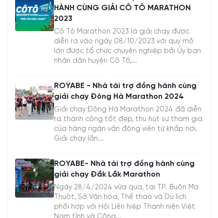
HÀNH CÙNG GIẢI CÔ TÔ MARATHON
2023
Cô Tô Marathon 2023 là giải chạy được
diễn ra vào ngày 08/10/2023 với quy mô
lớn được tổ chức chuyên nghiệp bởi Ủy ban
nhân dân huyện Cô Tô,...
ROYABE - Nhà tài trợ đồng hành cùng
giải chạy Đông Hà Marathon 2024
Giải chạy Đông Hà Marathon 2024 đã diễn
ra thành công tốt đẹp, thu hút sự tham gia
của hàng ngàn vận động viên từ khắp nơi.
Giải chạy lần...
ROYABE- Nhà tài trợ đồng hành cùng
giải chạy Đắk Lắk Marathon
Ngày 28/4/2024 vừa qua, tại TP. Buôn Ma
Thuột, Sở Văn hóa, Thể thao và Du lịch
phối hợp với Hội Liên hiệp Thanh niên Việt
Nam tỉnh và Công...