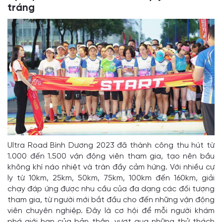
tráng
Ultra Road Bình Dương 2023 đã thành công thu hút từ
1.000 đến 1.500 vận động viên tham gia, tạo nên bầu
không khí náo nhiệt và tràn đầy cảm hứng. Với nhiều cự
ly từ 10km, 25km, 50km, 75km, 100km đến 160km, giải
chạy đáp ứng được nhu cầu của đa dạng các đối tượng
tham gia, từ người mới bắt đầu cho đến những vận động
viên chuyên nghiệp. Đây là cơ hội để mỗi người khám
phá giới hạn của bản thân, vượt qua những thử thách