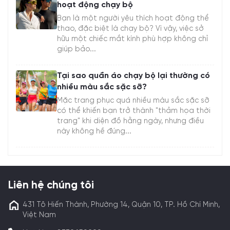
hoạt động chạy bộ
Bạn là một người yêu thích hoạt động thể
thao, đặc biệt là chạy bộ? Vì vậy, việc sở
hữu một chiếc mắt kính phù hợp không chỉ
giúp bảo...
Tại sao quần áo chạy bộ lại thường có
nhiều màu sắc sặc sỡ?
Mặc trang phục quá nhiều màu sắc sặc sỡ
có thể khiến bạn trở thành "thảm họa thời
trang" khi diện đồ hằng ngày, nhưng điều
này không hề đúng...
Liên hệ chúng tôi
431 Tô Hiến Thành, Phường 14, Quận 10, TP. Hồ Chí Minh,
Việt Nam