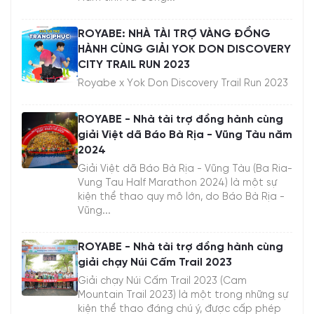
ROYABE: NHÀ TÀI TRỢ VÀNG ĐỒNG
HÀNH CÙNG GIẢI YOK DON DISCOVERY
CITY TRAIL RUN 2023
Royabe x Yok Don Discovery Trail Run 2023
ROYABE - Nhà tài trợ đồng hành cùng
giải Việt dã Báo Bà Rịa - Vũng Tàu năm
2024
Giải Việt dã Báo Bà Rịa - Vũng Tàu (Ba Ria-
Vung Tau Half Marathon 2024) là một sự
kiện thể thao quy mô lớn, do Báo Bà Rịa -
Vũng...
ROYABE - Nhà tài trợ đồng hành cùng
giải chạy Núi Cấm Trail 2023
Giải chạy Núi Cấm Trail 2023 (Cam
Mountain Trail 2023) là một trong những sự
kiện thể thao đáng chú ý, được cấp phép