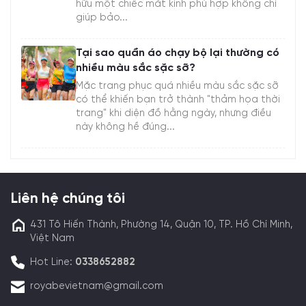
hữu một chiếc mắt kính phù hợp không chỉ
giúp bảo...
Tại sao quần áo chạy bộ lại thường có
nhiều màu sắc sặc sỡ?
Mặc trang phục quá nhiều màu sắc sặc sỡ
có thể khiến bạn trở thành "thảm họa thời
trang" khi diện đồ hằng ngày, nhưng điều
này không hề đúng...
Liên hệ chúng tôi
431 Tô Hiến Thành, Phường 14, Quận 10, TP. Hồ Chí Minh,
Việt Nam
Hot Line:
0338652882
royabevietnam@gmail.com