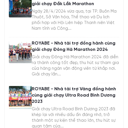
giải chạy Đắk Lắk Marathon
Ngày 28/4/2024 vừa qua, tại TP. Buôn Ma
Thuột, Sở Văn hóa, Thể thao và Du lịch
phối hợp với Hội Liên hiệp Thanh niên Việt
Nam tỉnh và Công...
ROYABE - Nhà tài trợ đồng hành cùng
giải chạy Đông Hà Marathon 2024
Giải chạy Đông Hà Marathon 2024 đã diễn
ra thành công tốt đẹp, thu hút sự tham gia
của hàng ngàn vận động viên từ khắp nơi.
Giải chạy lần...
ROYABE - Nhà tài trợ Vàng đồng hành
cùng giải chạy Ultra Road Bình Dương
2023
Giải chạy Ultra Road Bình Dương 2023 đã
khép lại với nhiều dấu ấn đáng nhớ, trở
thành một sự kiện thể thao lớn, thu hút sự
quan tâm của...