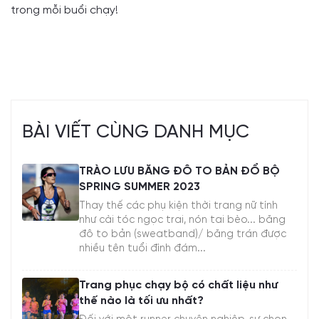
trong mỗi buổi chạy!
BÀI VIẾT CÙNG DANH MỤC
TRÀO LƯU BĂNG ĐÔ TO BẢN ĐỔ BỘ
SPRING SUMMER 2023
Thay thế các phụ kiện thời trang nữ tính
như cài tóc ngọc trai, nón tai bèo... băng
đô to bản (sweatband)/ băng trán được
nhiều tên tuổi đình đám...
Trang phục chạy bộ có chất liệu như
thế nào là tối ưu nhất?